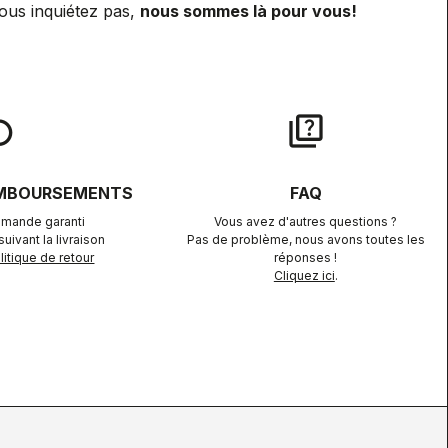
ous inquiétez pas,
nous sommes là pour vous!
lay
quiz
EMBOURSEMENTS
FAQ
mande garanti
Vous avez d'autres questions ?
uivant la livraison
Pas de problème, nous avons toutes les
itique de retour
réponses !
Cliquez ici
.