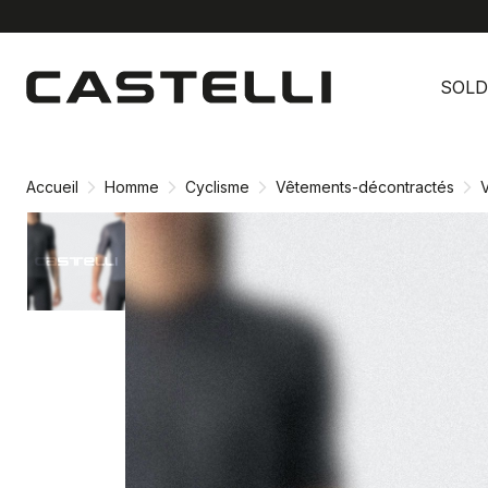
Passer
Passer
au
à
SOLD
contenu
la
directement
navigation
directement
Accueil
Homme
Cyclisme
Vêtements-décontractés