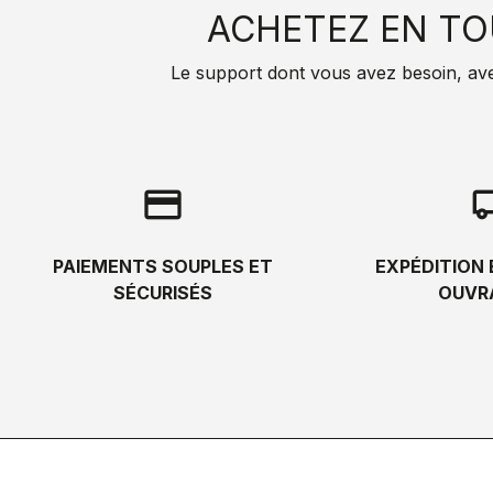
ACHETEZ EN TO
Le support dont vous avez besoin, avec 
credit_card
local_s
PAIEMENTS SOUPLES ET
EXPÉDITION 
SÉCURISÉS
OUVR