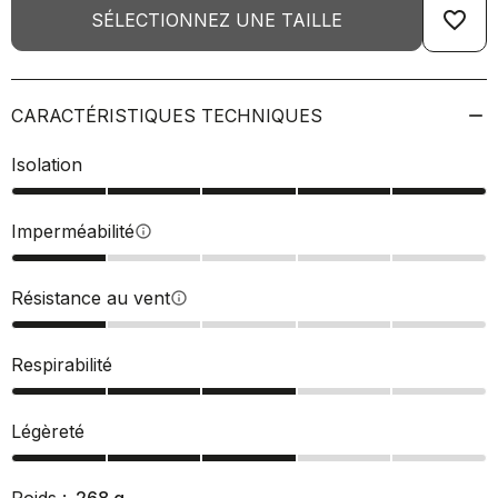
favorite_border
SÉLECTIONNEZ UNE TAILLE
CARACTÉRISTIQUES TECHNIQUES
Isolation
Imperméabilité
info
Résistance au vent
info
Respirabilité
Légèreté