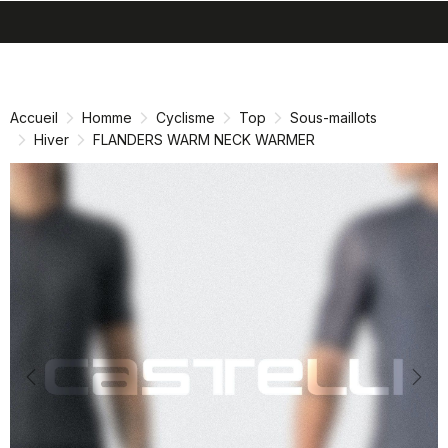
search
menu
shopping_cart
Passer
Passer
au
à
contenu
la
Accueil
Homme
Cyclisme
Top
Sous-maillots
directement
navigation
Hiver
FLANDERS WARM NECK WARMER
directement
Previous
Nex