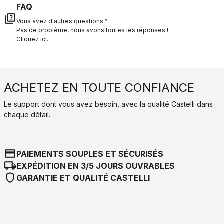
FAQ
quiz
Vous avez d'autres questions ?
Pas de problème, nous avons toutes les réponses !
Cliquez ici
.
ACHETEZ EN TOUTE CONFIANCE
Le support dont vous avez besoin, avec la qualité Castelli dans
chaque détail.
credit_card
PAIEMENTS SOUPLES ET SÉCURISÉS
local_shipping
EXPÉDITION EN 3/5 JOURS OUVRABLES
shield
GARANTIE ET QUALITÉ CASTELLI