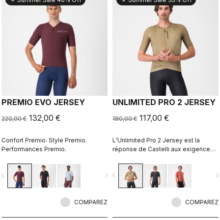
PREMIO EVO JERSEY
UNLIMITED PRO 2 JERSEY
132,00 €
117,00 €
220,00 €
180,00 €
Confort Premio. Style Premio.
L’Unlimited Pro 2 Jersey est la
Performances Premio.
réponse de Castelli aux exigences
en pleine évolution des athlètes de
gravel qui veulent profiter du
vigate_before
navigate_next
navigate_before
navigate_n
moindre gain marginal, sans sacrifier
l’esprit du sport.
COMPAREZ
COMPAREZ