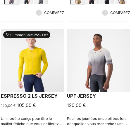
COMPAREZ
COMPAREZ
sell
Summer Sale 25% Off
ESPRESSO 2 LS JERSEY
UPF JERSEY
105,00 €
120,00 €
140,00 €
Un modèle conçu pour être le
Pour les journées ensoleillées lors
maillot fétiche que vous enfilerez
desquelles vous recherchez une
pour toutes vos sorties, sauf les
protection supplémentaire.