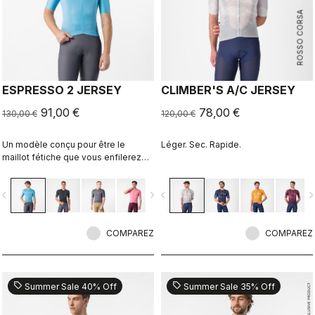
ROSSO CORSA
ESPRESSO 2 JERSEY
CLIMBER'S A/C JERSEY
91,00 €
78,00 €
130,00 €
120,00 €
Un modèle conçu pour être le
Léger. Sec. Rapide.
maillot fétiche que vous enfilerez
pour toutes vos sorties, sauf les
jours de course. Le confort et le
vigate_before
navigate_next
navigate_before
navigate_n
style de l’Espresso, revisité et
amélioré. 2.0.
COMPAREZ
COMPAREZ
sell
sell
Summer Sale 40% Off
Summer Sale 35% Off