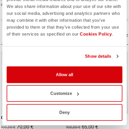
desquelles vous recherchez une
épuré et ses excellentes
We also share information about your use of our site with
protection supplémentaire.
performances. Son tissu micro-
our social media, advertising and analytics partners who
piqué à teinture croisée ou cross-
vigate_before
navigate_next
navigate_before
navigate_n
may combine it with other information that you’ve
dyed apporte confort et
sophistication à un maillot que vous
provided to them or that they’ve collected from your use
aurez plaisir de porter tout au long
of their services as specified on our
Cookies Policy
.
COMPAREZ
de la journée.
COMPAREZ
Show details
sell
sell
Summer Sale 30% Off
Summer Sale 35% Off
Allow all
Customize
Deny
QUADRO JERSEY
STRATUS LOGO JERSEY
70,00 €
65,00 €
100,00 €
100,00 €