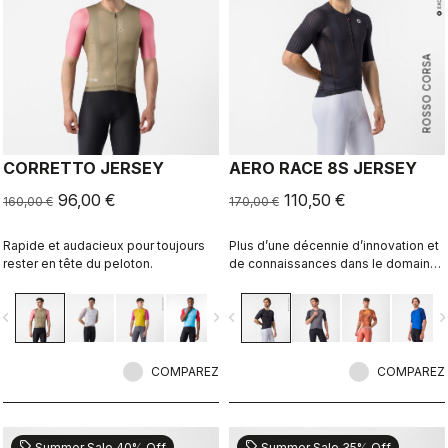
ROSSO CORSA
CORRETTO JERSEY
AERO RACE 8S JERSEY
96,00 €
110,50 €
160,00 €
170,00 €
Rapide et audacieux pour toujours
Plus d’une décennie d’innovation et
rester en tête du peloton.
de connaissances dans le domaine
de la vitesse. Notre maillot le plus
rapide l’est désormais encore plus.
vigate_before
navigate_next
navigate_before
navigate_n
COMPAREZ
COMPAREZ
sell
sell
Summer Sale 40% Off
Summer Sale 35% Off