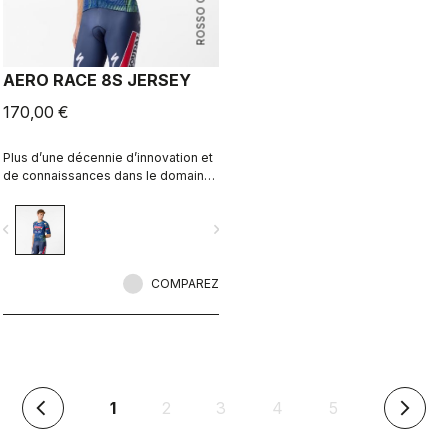
ROSSO CORSA
AERO RACE 8S JERSEY
170,00 €
Plus d’une décennie d’innovation et
de connaissances dans le domaine
de la vitesse. Notre maillot le plus
rapide l’est désormais encore plus.
vigate_before
navigate_next
COMPAREZ
(en
1
2
3
4
5
arrow_back_ios
arrow_forward_ios
cours)