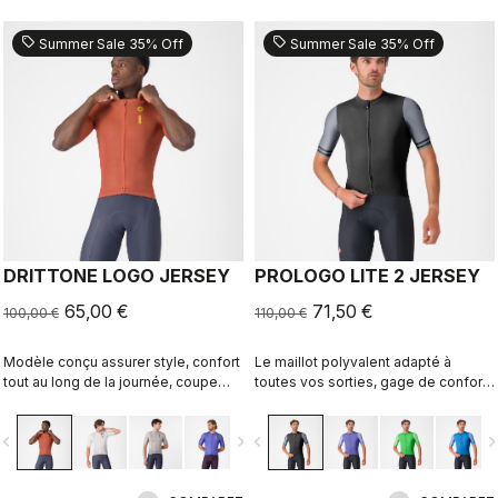
sell
sell
Summer Sale 35% Off
Summer Sale 35% Off
DRITTONE LOGO JERSEY
PROLOGO LITE 2 JERSEY
65,00 €
71,50 €
100,00 €
110,00 €
Modèle conçu assurer style, confort
Le maillot polyvalent adapté à
tout au long de la journée, coupe
toutes vos sorties, gage de confort
extensible et respirabilité
et de style.
d’exception.
vigate_before
navigate_next
navigate_before
navigate_n