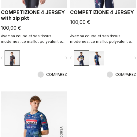
COMPETIZIONE 4 JERSEY
COMPETIZIONE 4 JERSEY
with zip pkt
100,00 €
100,00 €
Avec sa coupe et ses tissus
Avec sa coupe et ses tissus
modernes, ce maillot polyvalent est
modernes, ce maillot polyvalent est
idéal pour toutes vos sorties à vélo
idéal pour toutes vos sorties à vélo
vigate_before
navigate_next
navigate_before
navigate_n
COMPAREZ
COMPAREZ