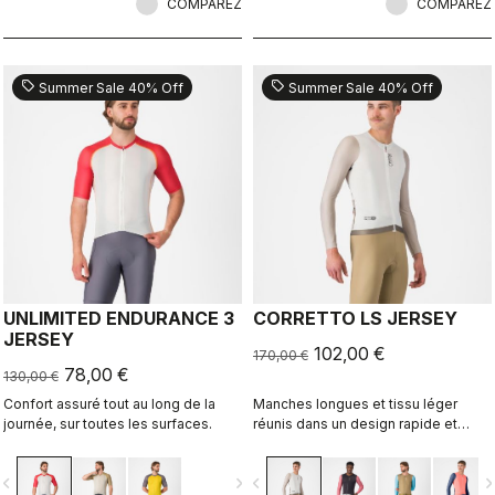
COMPAREZ
COMPAREZ
sell
sell
Summer Sale 40% Off
Summer Sale 40% Off
UNLIMITED ENDURANCE 3
CORRETTO LS JERSEY
JERSEY
102,00 €
170,00 €
78,00 €
130,00 €
Confort assuré tout au long de la
Manches longues et tissu léger
journée, sur toutes les surfaces.
réunis dans un design rapide et
audacieux.
vigate_before
navigate_next
navigate_before
navigate_n