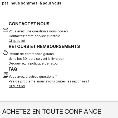
pas,
nous sommes là pour vous!
CONTACTEZ NOUS
email
Vous avez une question à nous poser?
Contactez notre service clientèle
Cliquez ici
.
RETOURS ET REMBOURSEMENTS
replay
Retour de commande garanti
dans les 30 jours suivant la livraison
Découvrez la politique de retour
FAQ
quiz
Vous avez d'autres questions ?
Pas de problème, nous avons toutes les réponses !
Cliquez ici
.
ACHETEZ EN TOUTE CONFIANCE