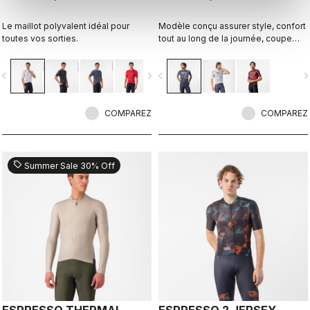
Le maillot polyvalent idéal pour
Modèle conçu assurer style, confort
toutes vos sorties.
tout au long de la journée, coupe
extensible et respirabilité
d’exception.
vigate_before
navigate_next
navigate_before
navigate_n
COMPAREZ
COMPAREZ
sell
Summer Sale 30% Off