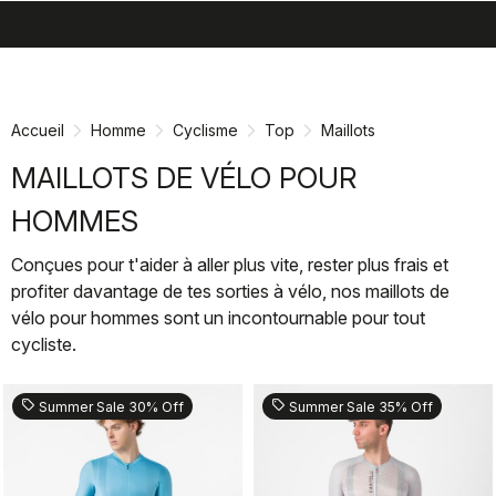
search
menu
shopping_cart
Passer
Passer
au
à
contenu
la
Accueil
Homme
Cyclisme
Top
Maillots
directement
navigation
directement
MAILLOTS DE VÉLO POUR
HOMMES
Conçues pour t'aider à aller plus vite, rester plus frais et
profiter davantage de tes sorties à vélo, nos maillots de
vélo pour hommes sont un incontournable pour tout
cycliste.
sell
sell
Summer Sale 30% Off
Summer Sale 35% Off