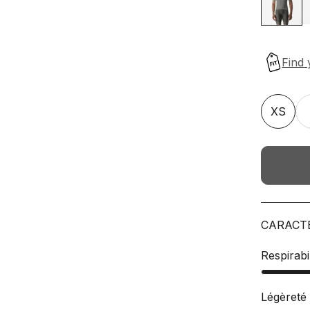
XS
CARACT
Respirabil
Légèreté