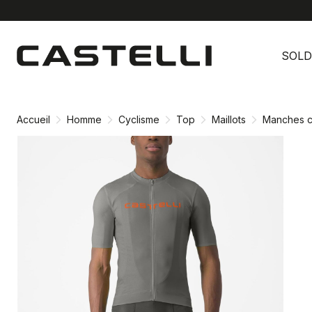
Passer
Passer
au
à
SOLD
contenu
la
directement
navigation
directement
Accueil
Homme
Cyclisme
Top
Maillots
Manches c