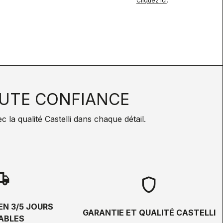
Cliquez ici
.
UTE CONFIANCE
la qualité Castelli dans chaque détail.
hipping
shield
EN 3/5 JOURS
GARANTIE ET QUALITÉ CASTELLI
ABLES