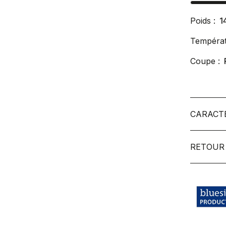
Poids :
1
Températ
Coupe :
CARACT
RETOUR 