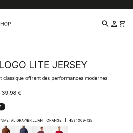
location_on
language
vice clientèle
Trouver un magasin
Français
|
France
search
person
shopping_cart
SHOP
LOGO LITE JERSEY
ot classique offrant des performances modernes.
39,98 €
F
|
NMETAL GRAY/BRILLIANT ORANGE
4524009-125