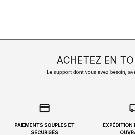
ACHETEZ EN TO
Le support dont vous avez besoin, avec 
credit_card
local_s
PAIEMENTS SOUPLES ET
EXPÉDITION 
SÉCURISÉS
OUVR