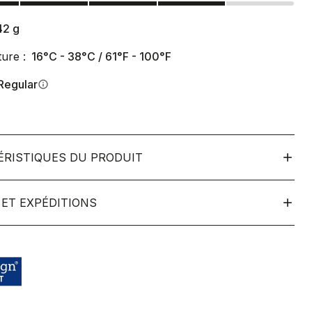
42
g
ure :
16°C - 38°C / 61°F - 100°F
Regular
info
ÉRISTIQUES DU PRODUIT
ET EXPÉDITIONS