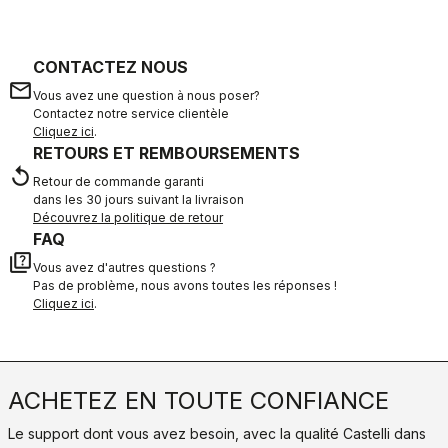
CONTACTEZ NOUS
email
Vous avez une question à nous poser?
Contactez notre service clientèle
Cliquez ici
.
RETOURS ET REMBOURSEMENTS
replay
Retour de commande garanti
dans les 30 jours suivant la livraison
Découvrez la politique de retour
FAQ
quiz
Vous avez d'autres questions ?
Pas de problème, nous avons toutes les réponses !
Cliquez ici
.
ACHETEZ EN TOUTE CONFIANCE
Le support dont vous avez besoin, avec la qualité Castelli dans