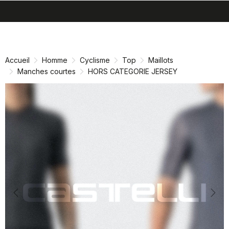
search
menu
shopping_cart
Passer
Passer
au
à
contenu
la
Accueil
Homme
Cyclisme
Top
Maillots
directement
navigation
Manches courtes
HORS CATEGORIE JERSEY
directement
Previous
Nex