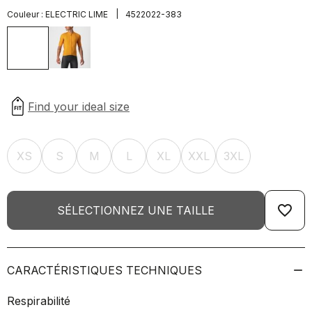
|
Couleur :
ELECTRIC LIME
4522022-383
XS
S
M
L
XL
XXL
3XL
favorite_border
SÉLECTIONNEZ UNE TAILLE
CARACTÉRISTIQUES TECHNIQUES
Respirabilité