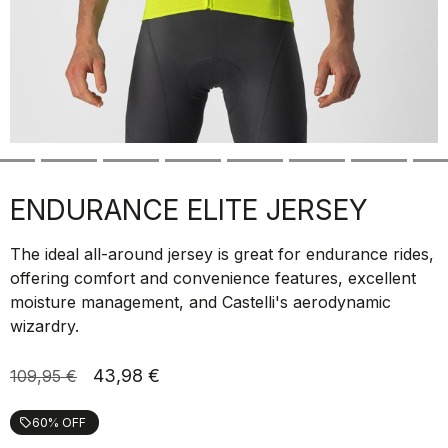
ENDURANCE ELITE JERSEY
The ideal all-around jersey is great for endurance rides,
offering comfort and convenience features, excellent
moisture management, and Castelli's aerodynamic
wizardry.
43,98 €
109,95 €
60% OFF
local_offer