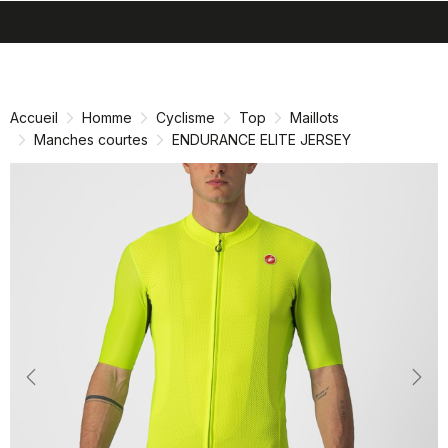
search
menu
shopping_cart
Passer
Passer
au
à
contenu
la
Accueil
Homme
Cyclisme
Top
Maillots
directement
navigation
Manches courtes
ENDURANCE ELITE JERSEY
directement
Previous
Nex