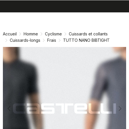
search
menu
shopping_cart
Passer
Passer
au
à
contenu
la
Accueil
Homme
Cyclisme
Cuissards et collants
directement
navigation
Cuissards-longs
Frais
TUTTO NANO BIBTIGHT
directement
Previous
Nex