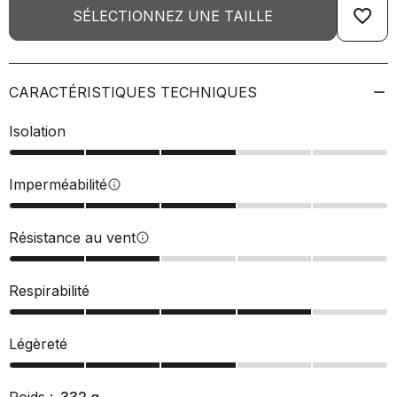
favorite_border
SÉLECTIONNEZ UNE TAILLE
CARACTÉRISTIQUES TECHNIQUES
Isolation
Imperméabilité
info
Résistance au vent
info
Respirabilité
Légèreté