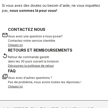
Si vous avez des doutes ou besoin d'aide, ne vous inquiétez
pas,
nous sommes là pour vous!
CONTACTEZ NOUS
email
Vous avez une question à nous poser?
Contactez notre service clientèle
Cliquez ici
.
RETOURS ET REMBOURSEMENTS
replay
Retour de commande garanti
dans les 30 jours suivant la livraison
Découvrez la politique de retour
FAQ
quiz
Vous avez d'autres questions ?
Pas de problème, nous avons toutes les réponses !
Cliquez ici
.