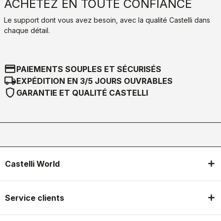
ACHETEZ EN TOUTE CONFIANCE
Le support dont vous avez besoin, avec la qualité Castelli dans
chaque détail.
credit_card
PAIEMENTS SOUPLES ET SÉCURISÉS
local_shipping
EXPÉDITION EN 3/5 JOURS OUVRABLES
shield
GARANTIE ET QUALITÉ CASTELLI
Castelli World
Service clients