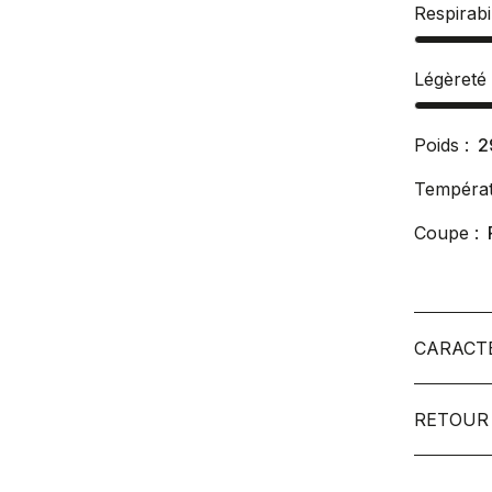
Respirabil
Légèreté
Poids :
2
Températ
Coupe :
CARACT
RETOUR 