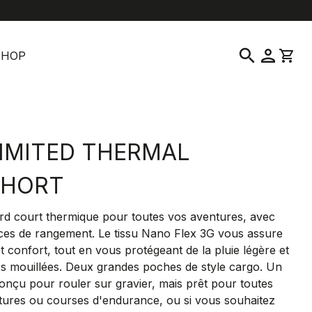
location_on
language
vice clientèle
Trouver un magasin
Français
|
France
search
person
shopping_cart
SHOP
IMITED THERMAL
SHORT
ard court thermique pour toutes vos aventures, avec
ces de rangement. Le tissu Nano Flex 3G vous assure
t confort, tout en vous protégeant de la pluie légère et
es mouillées. Deux grandes poches de style cargo. Un
onçu pour rouler sur gravier, mais prêt pour toutes
tures ou courses d'endurance, ou si vous souhaitez