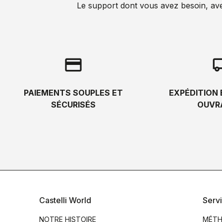
Le support dont vous avez besoin, avec 
credit_card
local_s
PAIEMENTS SOUPLES ET
EXPÉDITION 
SÉCURISÉS
OUVR
Castelli World
Servi
NOTRE HISTOIRE
MÉTH