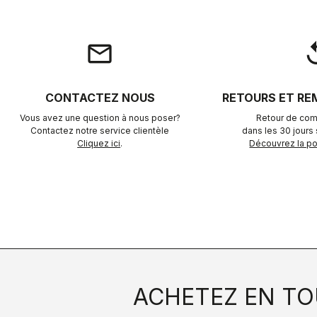
email
rep
CONTACTEZ NOUS
RETOURS ET R
Vous avez une question à nous poser?
Retour de com
Contactez notre service clientèle
dans les 30 jours s
Cliquez ici
.
Découvrez la pol
ACHETEZ EN TO