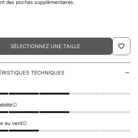
nt des poches supplémentaires.
favorite_border
SÉLECTIONNEZ UNE TAILLE
ÉRISTIQUES TECHNIQUES
bilité
info
ce au vent
info