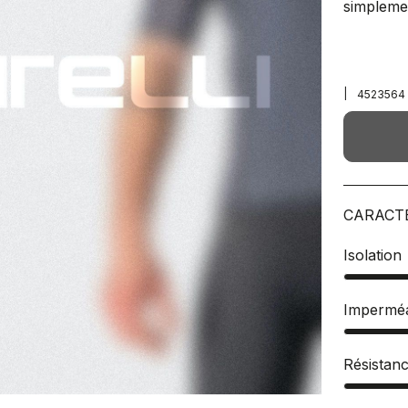
simpleme
|
4523564
CARACT
Isolation
Imperméa
Résistan