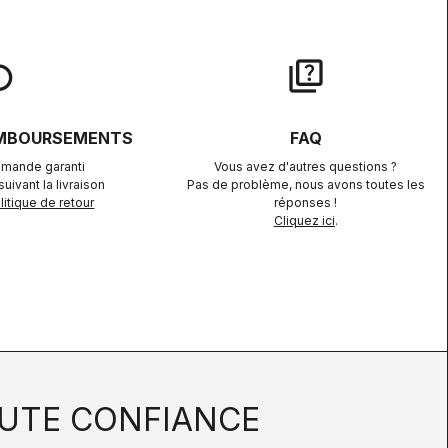
lay
quiz
EMBOURSEMENTS
FAQ
mande garanti
Vous avez d'autres questions ?
uivant la livraison
Pas de problème, nous avons toutes les
itique de retour
réponses !
Cliquez ici
.
UTE CONFIANCE