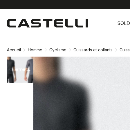
Passer
Passer
au
à
SOLD
contenu
la
directement
navigation
directement
Accueil
Homme
Cyclisme
Cuissards et collants
Cuiss