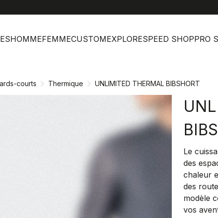
help
Ser
ES
HOMME
FEMME
CUSTOM
EXPLORE
SPEED SHOP
PRO 
ards-courts
Thermique
UNLIMITED THERMAL BIBSHORT
UNL
BIB
Le cuiss
des espa
chaleur e
des rout
modèle c
vos aven