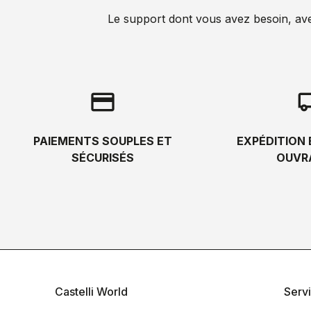
Le support dont vous avez besoin, avec 
credit_card
local_s
PAIEMENTS SOUPLES ET
EXPÉDITION 
SÉCURISÉS
OUVR
Castelli World
Servi