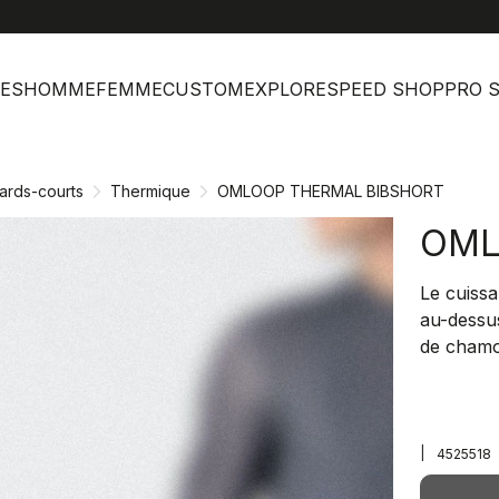
help
Ser
ES
HOMME
FEMME
CUSTOM
EXPLORE
SPEED SHOP
PRO 
ards-courts
Thermique
OMLOOP THERMAL BIBSHORT
OML
Le cuissa
au-dessus
de chamo
|
4525518