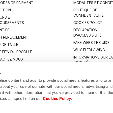
ODES DE PAIEMENT
MODALITÉS ET CONDI
DITION
POLITIQUE DE
CONFIDENTIALITÉ
URS ET
OURSEMENTS
COOKIES POLICY
NTIES
DÉCLARATION
D'ACCESSIBILITÉ
H REPLACEMENT
FAKE WEBSITE GUIDE
 DE TAILLE
WHISTLEBLOWING
ETIEN DU PRODUIT
INFORMATIONS SUR LA
ACTEZ NOUS
SOCIÉTÉ
s
ise content and ads, to provide social media features and to anal
about your use of our site with our social media, advertising and
t with other information that you’ve provided to them or that the
vices as specified on our
Cookies Policy
.
Manifattura Valcismon S.p.A.
/83, 32030 Fonzaso (BL), Italy - P.IVA: 00023370257 - CAP.SOC. €2.349.323,