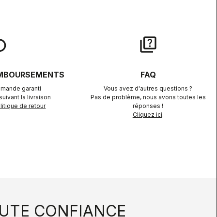
lay
quiz
EMBOURSEMENTS
FAQ
mande garanti
Vous avez d'autres questions ?
uivant la livraison
Pas de problème, nous avons toutes les
itique de retour
réponses !
Cliquez ici
.
UTE CONFIANCE