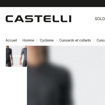
Passer
Passer
au
à
SOLD
contenu
la
directement
navigation
directement
Accueil
Homme
Cyclisme
Cuissards et collants
Cuiss