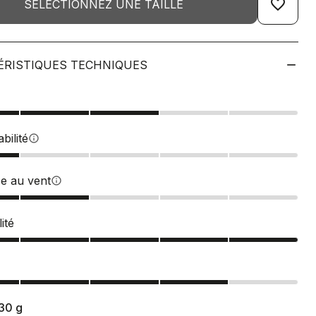
favorite_border
SÉLECTIONNEZ UNE TAILLE
ÉRISTIQUES TECHNIQUES
bilité
info
ce au vent
info
ité
30
g