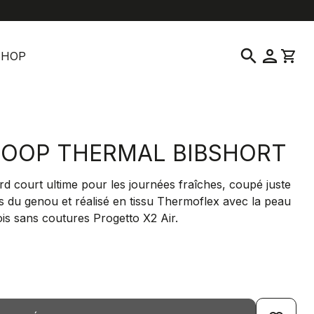
location_on
language
vice clientèle
Trouver un magasin
Français
|
France
search
person
shopping_cart
SHOP
OOP THERMAL BIBSHORT
rd court ultime pour les journées fraîches, coupé juste
 du genou et réalisé en tissu Thermoflex avec la peau
is sans coutures Progetto X2 Air.