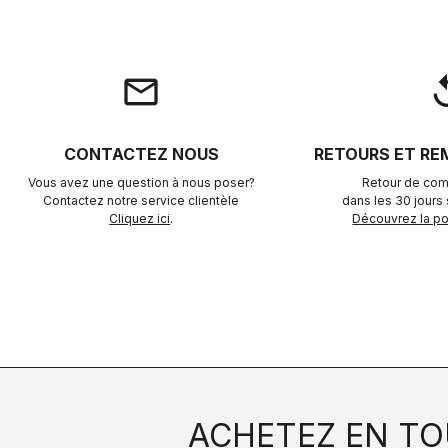
email
rep
CONTACTEZ NOUS
RETOURS ET R
Vous avez une question à nous poser?
Retour de com
Contactez notre service clientèle
dans les 30 jours s
Cliquez ici
.
Découvrez la pol
ACHETEZ EN TO