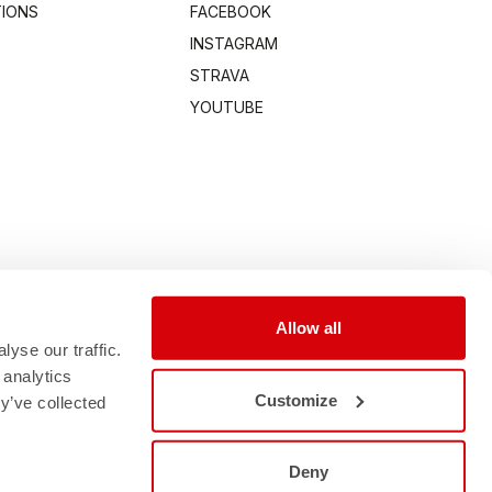
TIONS
FACEBOOK
INSTAGRAM
STRAVA
YOUTUBE
Allow all
yse our traffic.
 analytics
Customize
y’ve collected
Deny
00