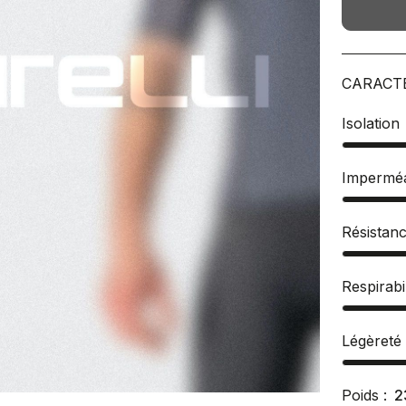
CARACT
Isolation
Imperméa
Résistan
Respirabil
Légèreté
Poids :
2