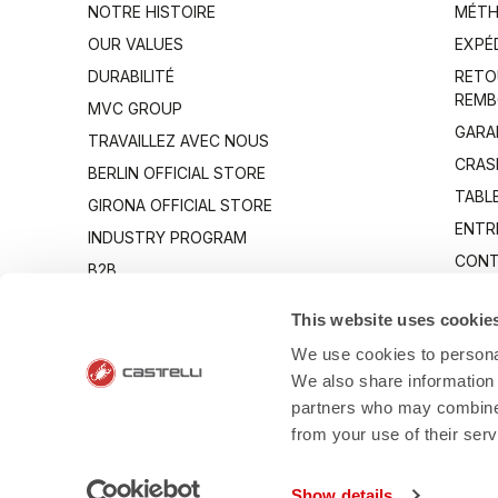
NOTRE HISTOIRE
MÉTH
OUR VALUES
EXPÉ
DURABILITÉ
RETO
REMB
MVC GROUP
GARA
TRAVAILLEZ AVEC NOUS
CRAS
BERLIN OFFICIAL STORE
TABLE
GIRONA OFFICIAL STORE
ENTR
INDUSTRY PROGRAM
CONT
B2B
CANTO
This website uses cookie
We use cookies to personal
We also share information 
partners who may combine i
from your use of their ser
- Via Marconi 81
Show details