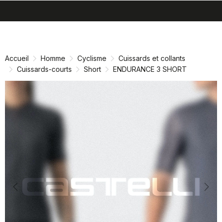
search
menu
shopping_cart
Passer
Passer
au
à
contenu
la
Accueil
Homme
Cyclisme
Cuissards et collants
directement
navigation
Cuissards-courts
Short
ENDURANCE 3 SHORT
directement
Previous
Nex