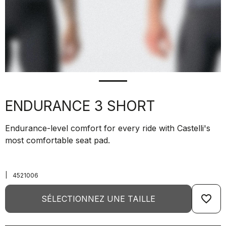
ENDURANCE 3 SHORT
Endurance-level comfort for every ride with Castelli's
most comfortable seat pad.
|
4521006
favorite_border
SÉLECTIONNEZ UNE TAILLE