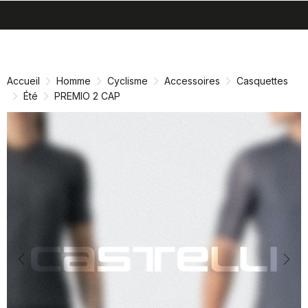
search
menu
shopping_cart
Passer
Passer
au
à
contenu
la
Accueil
Homme
Cyclisme
Accessoires
Casquettes
directement
navigation
Été
PREMIO 2 CAP
directement
Previous
Nex