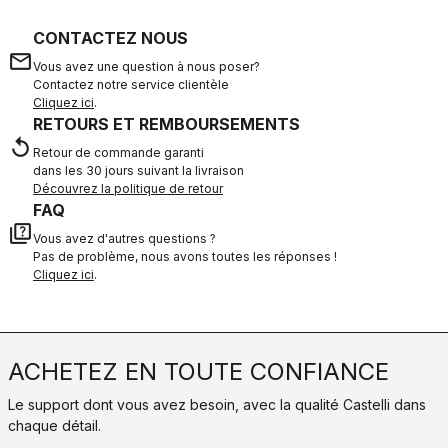
CONTACTEZ NOUS
email
Vous avez une question à nous poser?
Contactez notre service clientèle
Cliquez ici
.
RETOURS ET REMBOURSEMENTS
replay
Retour de commande garanti
dans les 30 jours suivant la livraison
Découvrez la politique de retour
FAQ
quiz
Vous avez d'autres questions ?
Pas de problème, nous avons toutes les réponses !
Cliquez ici
.
ACHETEZ EN TOUTE CONFIANCE
Le support dont vous avez besoin, avec la qualité Castelli dans
chaque détail.