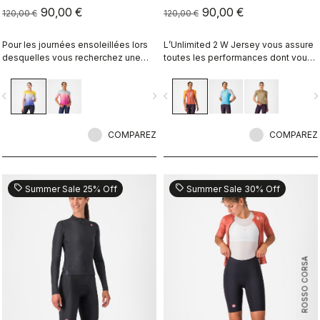
90,00 €
90,00 €
120,00 €
120,00 €
Pour les journées ensoleillées lors
L’Unlimited 2 W Jersey vous assure
desquelles vous recherchez une
toutes les performances dont vous
protection supplémentaire
avez besoin pour passer de
longues heures sur votre vélo
vigate_before
navigate_next
navigate_before
navigate_n
COMPAREZ
COMPAREZ
sell
sell
Summer Sale 25% Off
Summer Sale 30% Off
ROSSO CORSA