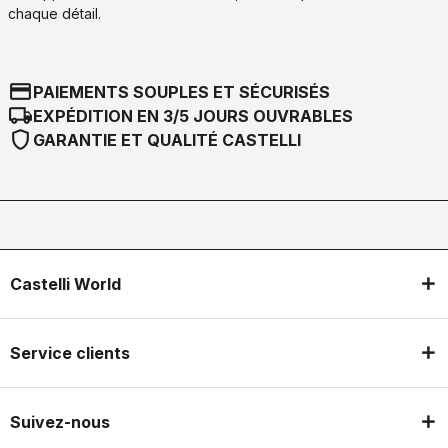
chaque détail.
credit_card
PAIEMENTS SOUPLES ET SÉCURISÉS
local_shipping
EXPÉDITION EN 3/5 JOURS OUVRABLES
shield
GARANTIE ET QUALITÉ CASTELLI
Castelli World
Service clients
Suivez-nous