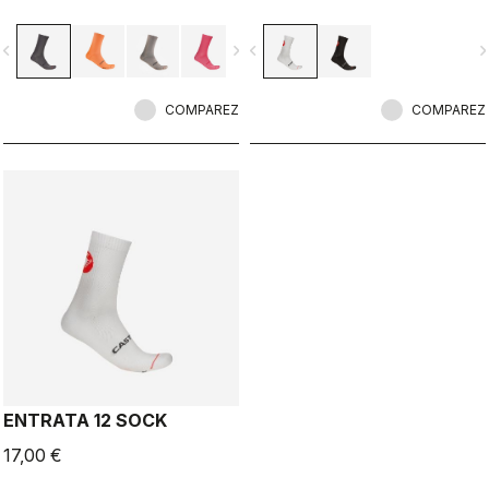
vigate_before
navigate_next
navigate_before
navigate_n
COMPAREZ
COMPAREZ
ENTRATA 12 SOCK
17,00 €