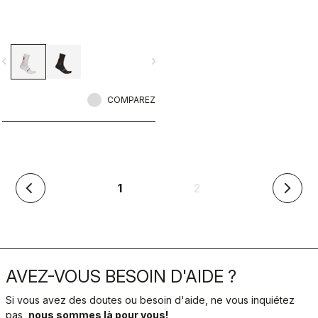
vigate_before
navigate_next
COMPAREZ
(en
1
2
arrow_back_ios
arrow_forward_ios
cours)
AVEZ-VOUS BESOIN D'AIDE ?
Si vous avez des doutes ou besoin d'aide, ne vous inquiétez
pas,
nous sommes là pour vous!