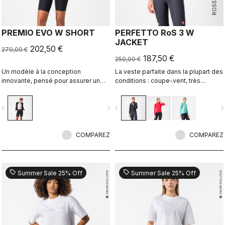
PREMIO EVO W SHORT
PERFETTO RoS 3 W
JACKET
202,50 €
270,00 €
187,50 €
250,00 €
Un modèle à la conception
La veste parfaite dans la plupart des
innovante, pensé pour assurer un
conditions : coupe-vent, très
confort maximal sur les longues
résistante à l’eau et extensible, elle
distances, ainsi que d’excellentes
offre en outre la meilleure
vigate_before
navigate_next
navigate_before
navigate_n
propriétés de maintien, de vitesse
respirabilité du secteur grâce au
et de durabilité.
tissu Polartec® AirCore™.
COMPAREZ
COMPAREZ
sell
sell
Summer Sale 25% Off
Summer Sale 25% Off