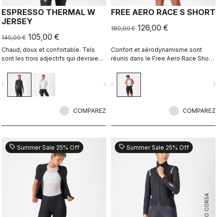
ESPRESSO THERMAL W
FREE AERO RACE S SHORT
JERSEY
126,00 €
180,00 €
105,00 €
140,00 €
Chaud, doux et confortable. Tels
Confort et aérodynamisme sont
sont les trois adjectifs qui devraient
réunis dans le Free Aero Race Short
qualifier n’importe quel bon maillot
le plus rapide et le plus confortable
thermique. L’Espresso Thermal W
à ce jour.
vigate_before
navigate_next
navigate_before
navigate_n
Jersey est les trois à la fois.
Délicieusement doux, le tissu vous
offre une sensation incroyable en
contact avec votre peau tout en
COMPAREZ
COMPAREZ
vous assurant chaleur et, le plus
important, confort.
sell
sell
Summer Sale 25% Off
Summer Sale 25% Off
ROSSO CORSA