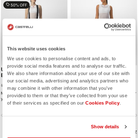
sell
50% OFF
This website uses cookies
We use cookies to personalise content and ads, to
provide social media features and to analyse our traffic.
UNLIMITED DT W LINER
VELOCISSIMA THERMAL
We also share information about your use of our site with
BIBSHORT
TIGHT
our social media, advertising and analytics partners who
69,98 €
119,95 €
139,95 €
may combine it with other information that you’ve
Made to be the ultimate liner under
Cuissard long thermique conçu pour
provided to them or that they’ve collected from your use
your baggy shorts. Featuring the
assurer votre confort et vous tenir
of their services as specified on our
Cookies Policy
.
supremely comfortable Progetto X2
chaud tout au long de l’hiver. Pour
Air Donna seamless seat pad in the
les conditions sèches et les
vigate_before
navigate_next
navigate_before
navigate_n
coolest minimalist short, with drop-
températures fraîches à froides.
tail construction for pee breaks
Show details
without removing the bib straps.
COMPAREZ
COMPAREZ