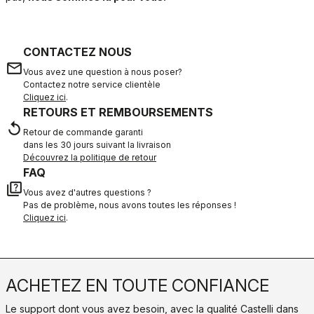
CONTACTEZ NOUS
email
Vous avez une question à nous poser?
Contactez notre service clientèle
Cliquez ici
.
RETOURS ET REMBOURSEMENTS
replay
Retour de commande garanti
dans les 30 jours suivant la livraison
Découvrez la politique de retour
FAQ
quiz
Vous avez d'autres questions ?
Pas de problème, nous avons toutes les réponses !
Cliquez ici
.
ACHETEZ EN TOUTE CONFIANCE
Le support dont vous avez besoin, avec la qualité Castelli dans