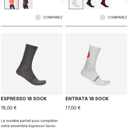
vigate_before
navigate_next
navigate_before
navigate_n
pour rester bien au sec à l’intérieur.
C’est la veste idéale pour être au
sec et au chaud et pour pouvoir
rester plus longtemps et plus
COMPAREZ
COMPAREZ
confortablement en vélo.
ESPRESSO 18 SOCK
ENTRATA 18 SOCK
18,00 €
17,00 €
Le modèle parfait pour compléter
votre ensemble Espresso favori.