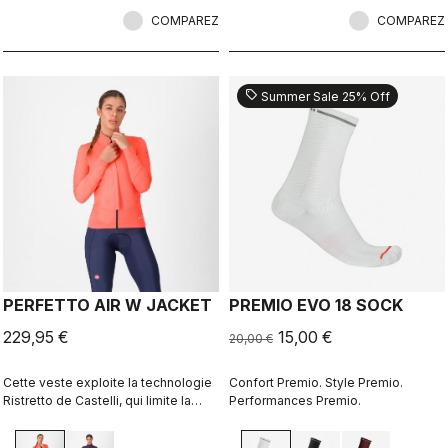
COMPAREZ
COMPAREZ
sell
Summer Sale 25% Off
PERFETTO AIR W JACKET
PREMIO EVO 18 SOCK
229,95 €
15,00 €
20,00 €
Cette veste exploite la technologie
Confort Premio. Style Premio.
Ristretto de Castelli, qui limite la
Performances Premio.
circulation de l’air, mais en en
laissant passer juste ce qu’il faut