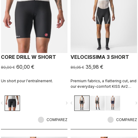
CORE DRILL W SHORT
VELOCISSIMA 3 SHORT
60,00 €
35,98 €
80,00 €
89,95 €
Un short pour l'entraînement.
Premium fabrics, a flattering cut, and
our everyday-comfort KISS Air2
Donna seat pad make this short right
for everything but the longest rides.
vigate_before
navigate_next
navigate_before
navigate_n
COMPAREZ
COMPAREZ