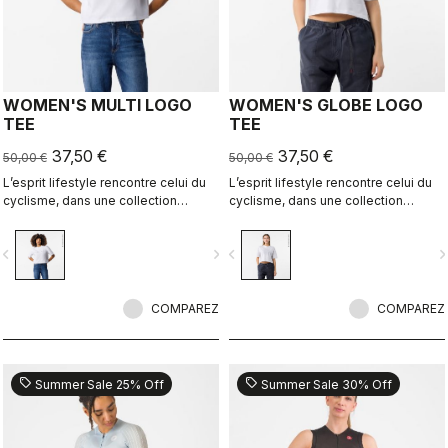
WOMEN'S MULTI LOGO
WOMEN'S GLOBE LOGO
TEE
TEE
37,50 €
37,50 €
50,00 €
50,00 €
L’esprit lifestyle rencontre celui du
L’esprit lifestyle rencontre celui du
cyclisme, dans une collection
cyclisme, dans une collection
parfaitement réalisée.
parfaitement réalisée.
vigate_before
navigate_next
navigate_before
navigate_n
COMPAREZ
COMPAREZ
sell
sell
Summer Sale 25% Off
Summer Sale 30% Off