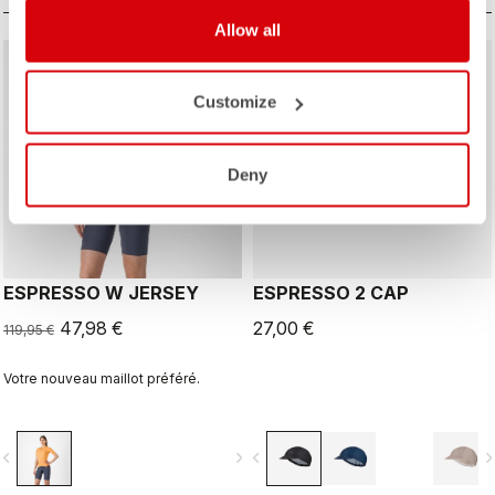
Allow all
sell
60% OFF
Customize
Deny
ESPRESSO W JERSEY
ESPRESSO 2 CAP
47,98 €
27,00 €
119,95 €
Votre nouveau maillot préféré.
vigate_before
navigate_next
navigate_before
navigate_n