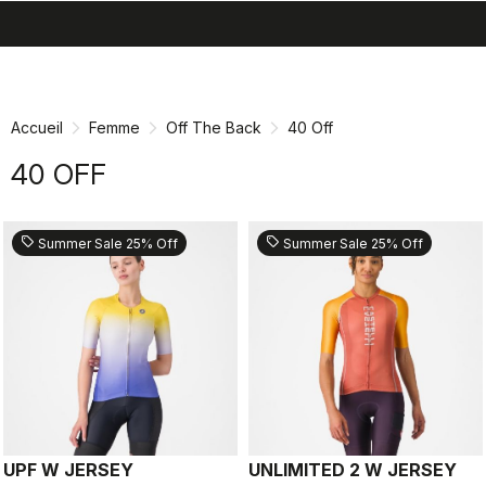
search
menu
shopping_cart
Passer
Passer
au
à
contenu
la
Accueil
Femme
Off The Back
40 Off
directement
navigation
directement
40 OFF
sell
sell
Summer Sale 25% Off
Summer Sale 25% Off
UPF W JERSEY
UNLIMITED 2 W JERSEY