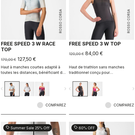
ROSSO CORSA
ROSSO CORSA
FREE SPEED 3 W RACE
FREE SPEED 3 W TOP
TOP
84,00 €
120,00 €
127,50 €
170,00 €
Haut à manches courtes adapté à
Haut de triathlon sans manches
toutes les distances, bénéficiant de
traditionnel conçu pour
l’aérodynamisme de notre
l’entraînement et la compétition.
combinaison Free Sanremo 3 W
vigate_before
navigate_next
navigate_before
navigate_n
Short Sleeve Suit.
COMPAREZ
COMPAREZ
sell
sell
Summer Sale 25% Off
60% OFF