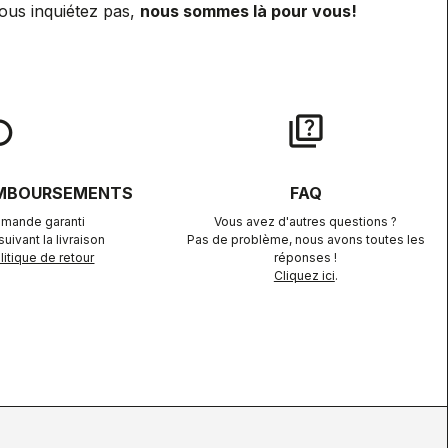
ous inquiétez pas,
nous sommes là pour vous!
lay
quiz
EMBOURSEMENTS
FAQ
mande garanti
Vous avez d'autres questions ?
uivant la livraison
Pas de problème, nous avons toutes les
itique de retour
réponses !
Cliquez ici
.