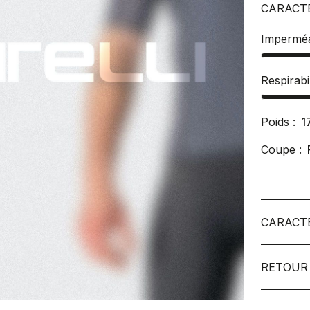
CARACT
Imperméa
Respirabil
Poids :
1
Coupe :
CARACT
RETOUR 