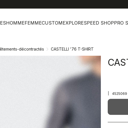
help
Ser
ES
HOMME
FEMME
CUSTOM
EXPLORE
SPEED SHOP
PRO 
êtements-décontractés
CASTELLI '76 T-SHIRT
CAST
|
4525069