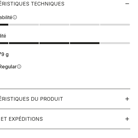
ÉRISTIQUES TECHNIQUES
bilité
info
ité
79
g
Regular
info
ÉRISTIQUES DU PRODUIT
ET EXPÉDITIONS