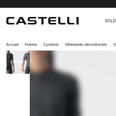
Passer
Passer
au
à
SOLD
contenu
la
directement
navigation
directement
Accueil
Femme
Cyclisme
Vêtements-décontractés
V