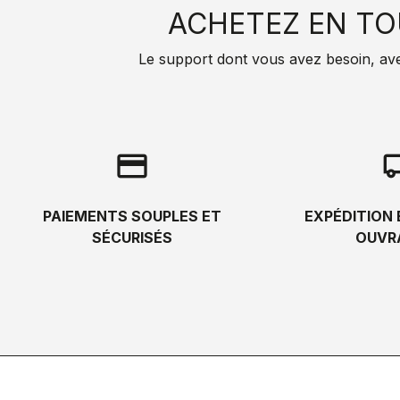
ACHETEZ EN TO
Le support dont vous avez besoin, avec 
credit_card
local_s
PAIEMENTS SOUPLES ET
EXPÉDITION 
SÉCURISÉS
OUVR