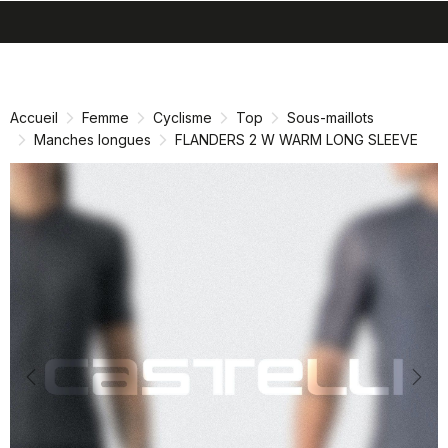
search
menu
shopping_cart
Passer
Passer
au
à
contenu
la
Accueil
Femme
Cyclisme
Top
Sous-maillots
directement
navigation
Manches longues
FLANDERS 2 W WARM LONG SLEEVE
directement
Previous
Nex