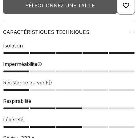
favorite_border
SÉLECTIONNEZ UNE TAILLE
CARACTÉRISTIQUES TECHNIQUES
Isolation
Imperméabilité
info
Résistance au vent
info
Respirabilité
Légèreté