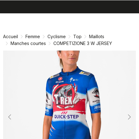
search
menu
shopping_cart
Passer
Passer
au
à
contenu
la
Accueil
Femme
Cyclisme
Top
Maillots
directement
navigation
Manches courtes
COMPETIZIONE 3 W JERSEY
directement
Previous
Nex