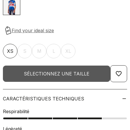
XS
S
M
L
XL
favorite_border
SÉLECTIONNEZ UNE TAILLE
CARACTÉRISTIQUES TECHNIQUES
Respirabilité
Légèreté