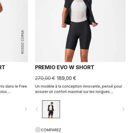
ROSSO CORSA
RT
PREMIO EVO W SHORT
270,00 €
189,00 €
is dans le Free
Un modèle à la conception innovante, pensé pour
 plus
assurer un confort maximal sur les longues
distances, ainsi que d’excellentes propriétés de
maintien, de vitesse et de durabilité.
navigate_next
navigate_before
navigate_next
COMPAREZ