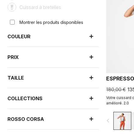
Cuissard à bretelles
Montrer les produits disponibles
COULEUR
PRIX
TAILLE
ESPRESSO
180,00 €
13
COLLECTIONS
Votre cuissard c
amélioré. 2.0
ROSSO CORSA
navigate_before