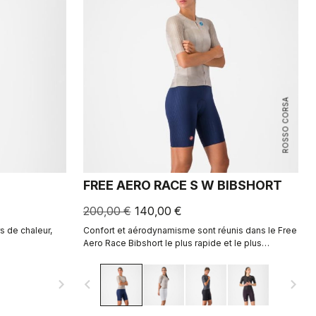
ROSSO CORSA
FREE AERO RACE S W BIBSHORT
200,00 €
140,00 €
s de chaleur,
Confort et aérodynamisme sont réunis dans le Free
Aero Race Bibshort le plus rapide et le plus
confortable à ce jour.
navigate_next
navigate_before
navigate_next