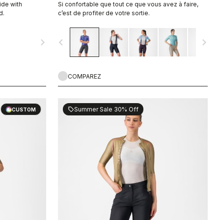
ide with
Si confortable que tout ce que vous avez à faire,
d.
c’est de profiter de votre sortie.
navigate_next
navigate_before
navigate_next
COMPAREZ
Summer Sale 30% Off
sell
CUSTOM