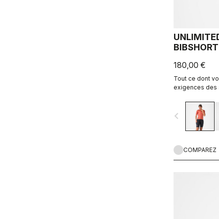
UNLIMITE
BIBSHORT
180,00 €
Tout ce dont v
exigences des s
Confort inégala
rangement.
navigate_before
COMPAREZ