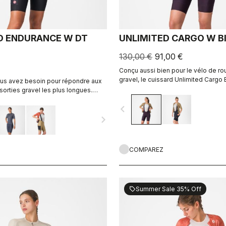
D ENDURANCE W DT
UNLIMITED CARGO W B
130,00 €
91,00 €
Conçu aussi bien pour le vélo de ro
gravel, le cuissard Unlimited Cargo 
ous avez besoin pour répondre aux
connaît aucune limite. Ce short dot
orties gravel les plus longues.
cargo est prêt à vous accompagner 
ble et grande capacité de
navigate_before
prochaine aventure.
navigate_next
COMPAREZ
Summer Sale 35% Off
sell