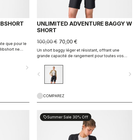
IBSHORT
UNLIMITED ADVENTURE BAGGY W
SHORT
100,00 €
70,00 €
ute que pour le
Bibshort ne
Un short baggy léger et résistant, offrant une
é de poches
grande capacité de rangement pour toutes vos
lors de votre
aventures à vélo.
navigate_next
navigate_before
navigate_next
COMPAREZ
Summer Sale 30% Off
sell