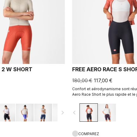
 2 W SHORT
FREE AERO RACE S SHO
180,00 €
117,00 €
Confort et aérodynamisme sont réun
Aero Race Short le plus rapide et le
confortable à ce jour.
navigate_next
navigate_before
COMPAREZ