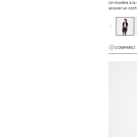
Un modèle à la
assurer un conf
distances, ains
maintien, de vit
navigate_before
COMPAREZ