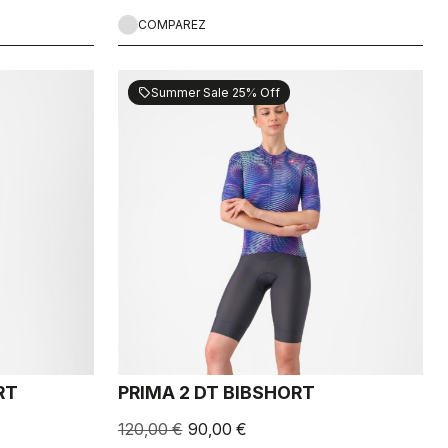
COMPAREZ
Summer Sale 25% Off
sell
RT
PRIMA 2 DT BIBSHORT
120,00 €
90,00 €