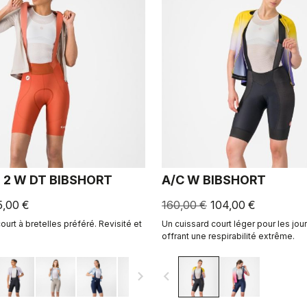
 2 W DT BIBSHORT
A/C W BIBSHORT
5,00 €
160,00 €
104,00 €
ourt à bretelles préféré. Revisité et
Un cuissard court léger pour les jour
offrant une respirabilité extrême.
navigate_next
navigate_before