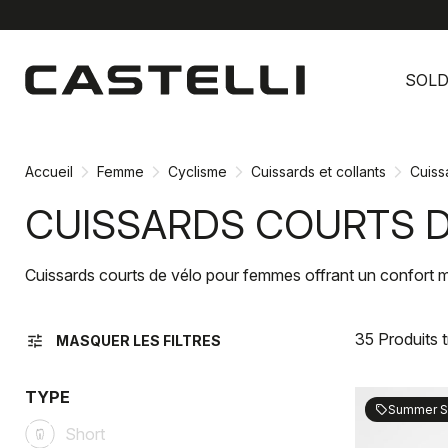
Passer
Passer
au
à
SOL
contenu
la
directement
navigation
directement
Accueil
Femme
Cyclisme
Cuissards et collants
Cuiss
CUISSARDS COURTS 
Cuissards courts de vélo pour femmes offrant un confort 
35 Produits 
tune
MASQUER LES FILTRES
TYPE
Summer S
sell
Short