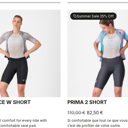
Summer Sale 25% Off
sell
CE W SHORT
PRIMA 2 SHORT
110,00 €
82,50 €
 comfort for every ride with
Si confortable que tout ce que vous 
 comfortable seat pad.
c’est de profiter de votre sortie.