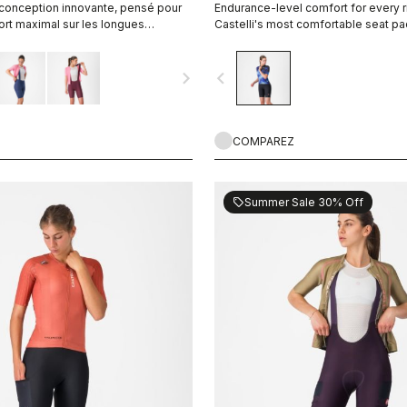
 conception innovante, pensé pour
Endurance-level comfort for every r
ort maximal sur les longues
Castelli's most comfortable seat pa
i que d’excellentes propriétés de
esse et de durabilité.
navigate_next
navigate_before
COMPAREZ
Summer Sale 30% Off
sell