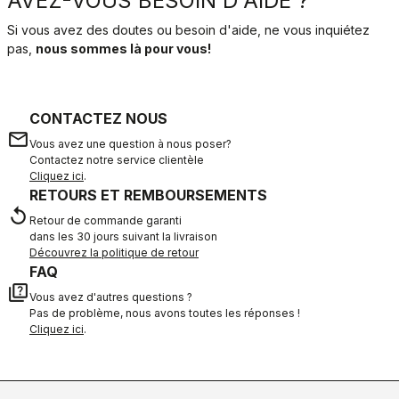
AVEZ-VOUS BESOIN D'AIDE ?
Si vous avez des doutes ou besoin d'aide, ne vous inquiétez
pas,
nous sommes là pour vous!
CONTACTEZ NOUS
email
Vous avez une question à nous poser?
Contactez notre service clientèle
Cliquez ici
.
RETOURS ET REMBOURSEMENTS
replay
Retour de commande garanti
dans les 30 jours suivant la livraison
Découvrez la politique de retour
FAQ
quiz
Vous avez d'autres questions ?
Pas de problème, nous avons toutes les réponses !
Cliquez ici
.