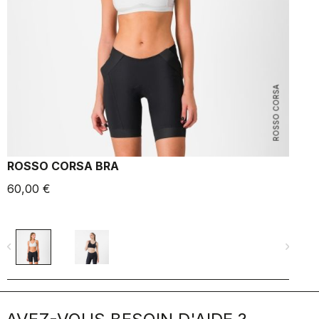
ROSSO CORSA
ROSSO CORSA BRA
60,00 €
4
navigate_before
navigate_next
navigate_befo