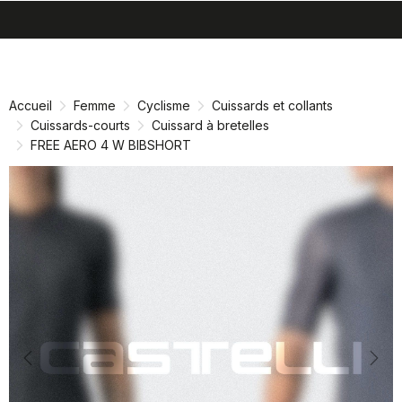
search
menu
shopping_cart
Passer
Passer
au
à
contenu
la
Accueil
Femme
Cyclisme
Cuissards et collants
directement
navigation
Cuissards-courts
Cuissard à bretelles
directement
FREE AERO 4 W BIBSHORT
Previous
Nex