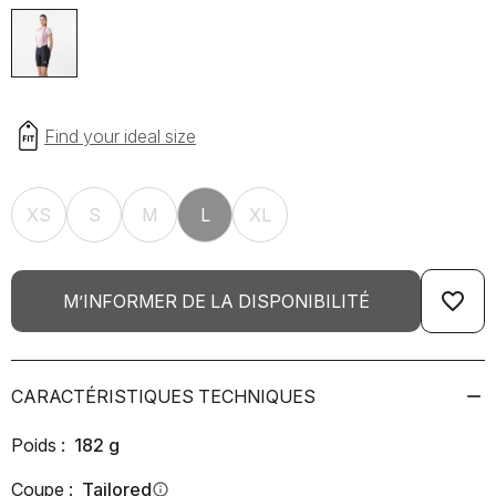
XS
S
M
L
XL
favorite_border
M’INFORMER DE LA DISPONIBILITÉ
CARACTÉRISTIQUES TECHNIQUES
Poids :
182
g
Coupe :
Tailored
info