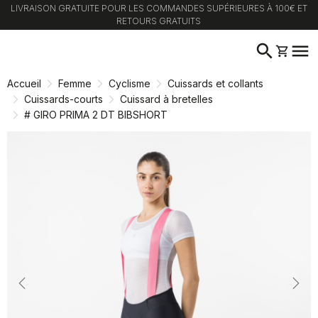
LIVRAISON GRATUITE POUR LES COMMANDES SUPÉRIEURES À 100€ ET
RETOURS GRATUITS
Passer
Passer
search
menu
shopping_cart
au
à
contenu
la
Accueil
Femme
Cyclisme
Cuissards et collants
directement
navigation
Cuissards-courts
Cuissard à bretelles
directement
# GIRO PRIMA 2 DT BIBSHORT
Previous
Nex