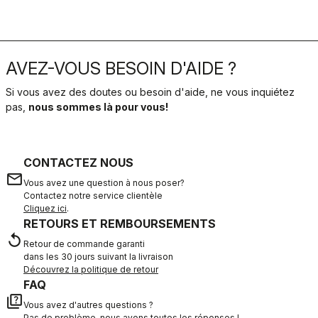
AVEZ-VOUS BESOIN D'AIDE ?
Si vous avez des doutes ou besoin d'aide, ne vous inquiétez
pas,
nous sommes là pour vous!
CONTACTEZ NOUS
email
Vous avez une question à nous poser?
Contactez notre service clientèle
Cliquez ici
.
RETOURS ET REMBOURSEMENTS
replay
Retour de commande garanti
dans les 30 jours suivant la livraison
Découvrez la politique de retour
FAQ
quiz
Vous avez d'autres questions ?
Pas de problème, nous avons toutes les réponses !