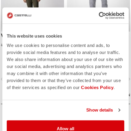
VG 5 POCKET PANT
CLASSICO LOUNGE PANT
This website uses cookies
71,60 CHF
109,00 CHF
We use cookies to personalise content and ads, to
179,00 CHF
provide social media features and to analyse our traffic.
We also share information about your use of our site with
our social media, advertising and analytics partners who
may combine it with other information that you’ve
vigate_before
navigate_next
navigate_before
navigate_n
provided to them or that they’ve collected from your use
of their services as specified on our
Cookies Policy
.
VERGLEICHEN
VERGLEICHEN
Show details
Allow all