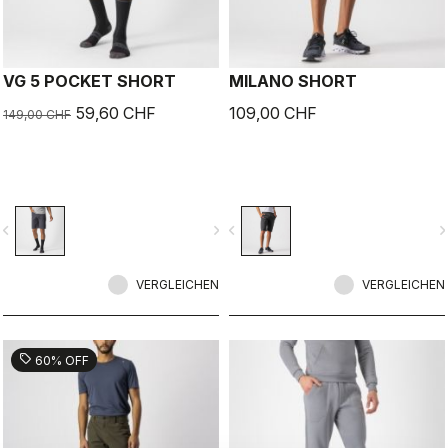
VG 5 POCKET SHORT
MILANO SHORT
59,60 CHF
109,00 CHF
149,00 CHF
vigate_before
navigate_next
navigate_before
navigate_n
VERGLEICHEN
VERGLEICHEN
sell
60% OFF