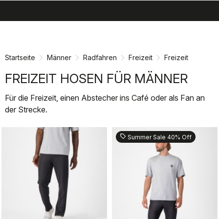
search
menu
shopping_cart
Zu
Zu
Inhalt
Navigation
springen
springen
Startseite
Männer
Radfahren
Freizeit
Freizeit
FREIZEIT HOSEN FÜR MÄNNER
Für die Freizeit, einen Abstecher ins Café oder als Fan an
der Strecke.
sell
Summer Sale 40% Off