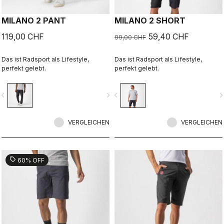
MILANO 2 PANT
MILANO 2 SHORT
119,00 CHF
59,40 CHF
99,00 CHF
Das ist Radsport als Lifestyle,
Das ist Radsport als Lifestyle,
perfekt gelebt.
perfekt gelebt.
vigate_before
navigate_next
navigate_before
navigate_n
VERGLEICHEN
VERGLEICHEN
sell
60% OFF