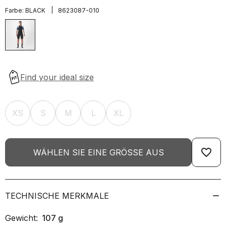
|
Farbe:
BLACK
8623087-010
XS
S
M
L
XL
favorite_border
WÄHLEN SIE EINE GRÖSSE AUS
TECHNISCHE MERKMALE
Gewicht:
107
g