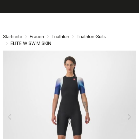
search
menu
shopping_cart
Zu
Zu
Inhalt
Navigation
springen
springen
Startseite
Frauen
Triathlon
Triathlon-Suits
ELITE W SWIM SKIN
Previous
Nex