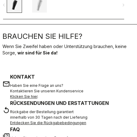
navigate_before
navigate_next
navigate_befo
BRAUCHEN SIE HILFE?
Wenn Sie Zweifel haben oder Unterstützung brauchen, keine
Sorge,
wir sind für Sie da!
KONTAKT
email
Haben Sie eine Frage an uns?
Kontaktieren Sie unseren Kundenservice
Klicken Sie hier
.
RÜCKSENDUNGEN UND ERSTATTUNGEN
replay
Rückgabe der Bestellung garantiert
innerhalb von 30 Tagen nach der Lieferung
Entdecken Sie die Rückgabebedingungen
FAQ
quiz