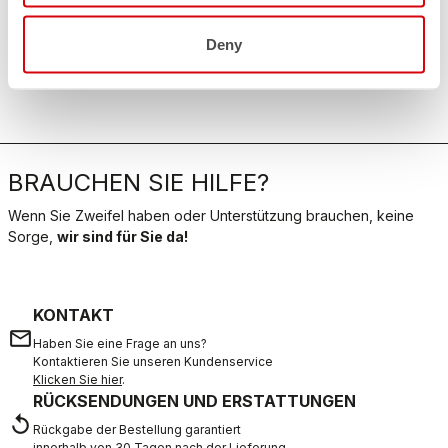
Deny
BRAUCHEN SIE HILFE?
Wenn Sie Zweifel haben oder Unterstützung brauchen, keine
Sorge,
wir sind für Sie da!
KONTAKT
email
Haben Sie eine Frage an uns?
Kontaktieren Sie unseren Kundenservice
Klicken Sie hier
.
RÜCKSENDUNGEN UND ERSTATTUNGEN
replay
Rückgabe der Bestellung garantiert
innerhalb von 30 Tagen nach der Lieferung