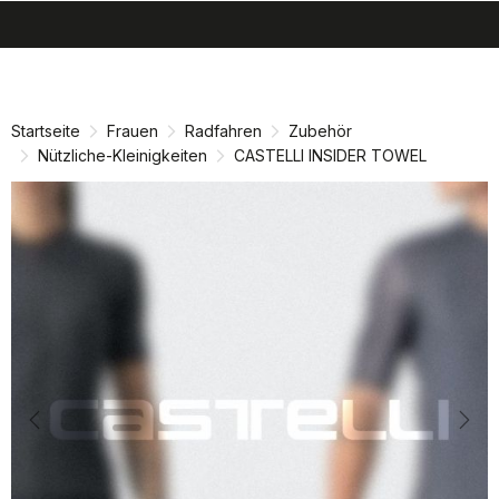
search
menu
shopping_cart
Zu
Zu
Inhalt
Navigation
springen
springen
Startseite
Frauen
Radfahren
Zubehör
Nützliche-Kleinigkeiten
CASTELLI INSIDER TOWEL
Previous
Nex