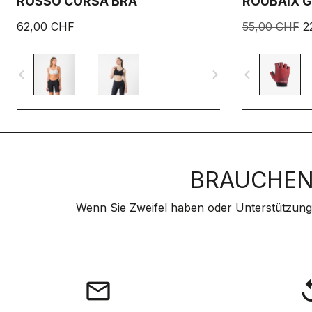
ROSSO CORSA BRA
ROUBAIX G
62,00 CHF
55,00 CHF
2
navigate_before
navigate_next
navigate_before
BRAUCHEN 
Wenn Sie Zweifel haben oder Unterstützung
email
rep