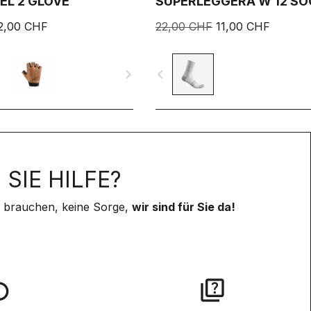
EL 2 GLOVE
SUPERLEGGERA W 12 SO
2,00 CHF
22,00 CHF
11,00 CHF
navigate_next
navigate_before
SIE HILFE?
 brauchen, keine Sorge,
wir sind für Sie da!
lay
quiz