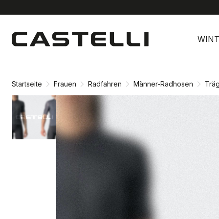
Zu
Zu
Inhalt
Navigation
WINT
springen
springen
Startseite
Frauen
Radfahren
Männer-Radhosen
Trä