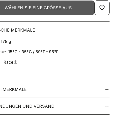
favorite_border
WÄHLEN SIE EINE GRÖSSE AUS
SCHE MERKMALE
178
g
ur:
15°C - 35°C / 59°F - 95°F
:
Race
info
TMERKMALE
NDUNGEN UND VERSAND