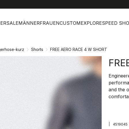
help
Kund
ERSALE
MÄNNER
FRAUEN
CUSTOM
EXPLORE
SPEED SH
gerhose-kurz
Shorts
FREE AERO RACE 4 W SHORT
FRE
Engineer
performa
and the o
comforta
|
4519045