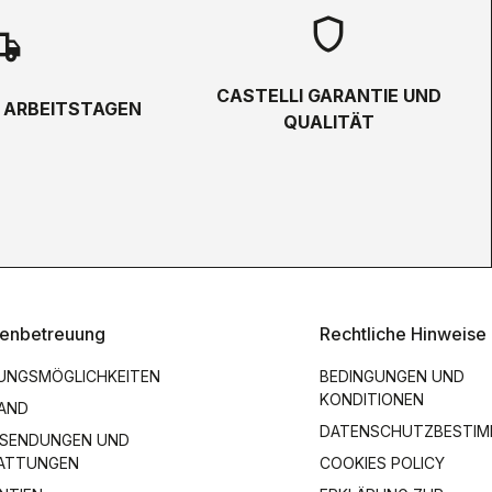
shield
hipping
CASTELLI GARANTIE UND
5 ARBEITSTAGEN
QUALITÄT
enbetreuung
Rechtliche Hinweise
UNGSMÖGLICHKEITEN
BEDINGUNGEN UND
KONDITIONEN
AND
DATENSCHUTZBESTI
SENDUNGEN UND
ATTUNGEN
COOKIES POLICY