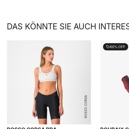
DAS KÖNNTE SIE AUCH INTERE
60% OFF
sell
ROSSO CORSA