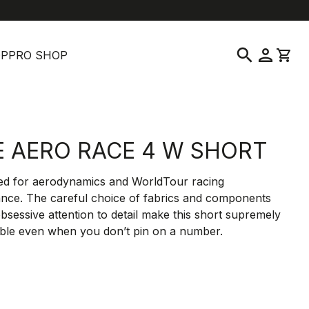
location_on
language
enservice
Verkaufsstelle suchen
Deutsch
|
Schweiz
search
person
shopping_cart
OP
PRO SHOP
E AERO RACE 4 W SHORT
ed for aerodynamics and WorldTour racing
nce. The careful choice of fabrics and components
bsessive attention to detail make this short supremely
ble even when you don’t pin on a number.