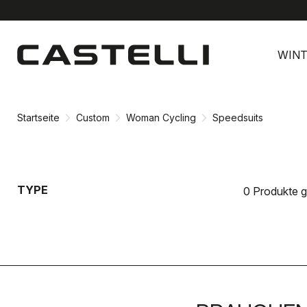
Zu
Zu
Inhalt
Navigation
WINT
springen
springen
Startseite
Custom
Woman Cycling
Speedsuits
TYPE
0 Produkte 