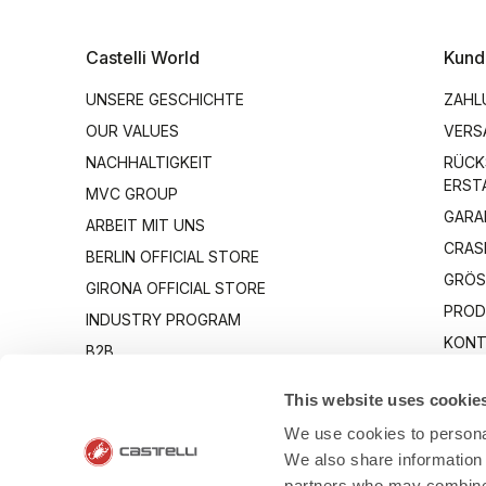
Castelli World
Kund
UNSERE GESCHICHTE
ZAHL
OUR VALUES
VERS
NACHHALTIGKEIT
RÜCK
ERST
MVC GROUP
GARA
ARBEIT MIT UNS
CRAS
BERLIN OFFICIAL STORE
GRÖS
GIRONA OFFICIAL STORE
PROD
INDUSTRY PROGRAM
KONT
B2B
CANTO
This website uses cookie
We use cookies to personal
We also share information 
partners who may combine i