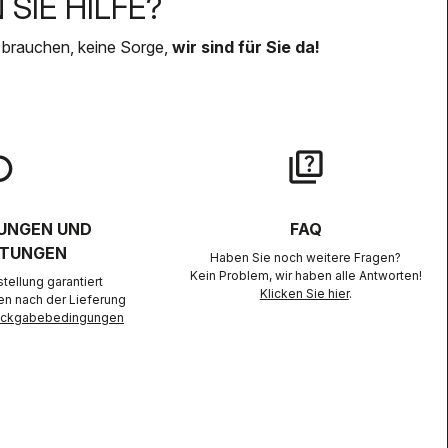
SIE HILFE?
 brauchen, keine Sorge,
wir sind für Sie da!
lay
quiz
UNGEN UND
FAQ
TUNGEN
Haben Sie noch weitere Fragen?
Kein Problem, wir haben alle Antworten!
ellung garantiert
Klicken Sie hier
.
en nach der Lieferung
Rückgabebedingungen