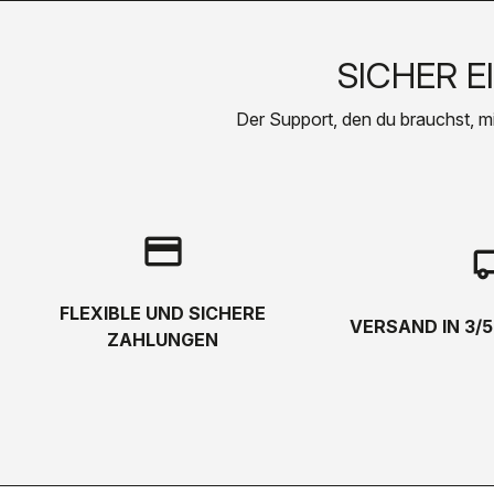
SICHER E
Der Support, den du brauchst, mit 
credit_card
local_s
FLEXIBLE UND SICHERE
VERSAND IN 3/
ZAHLUNGEN