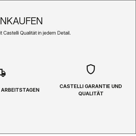
INKAUFEN
Castelli Qualität in jedem Detail.
shield
hipping
CASTELLI GARANTIE UND
5 ARBEITSTAGEN
QUALITÄT