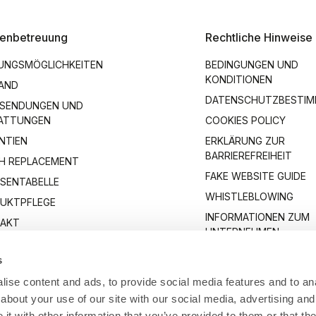
enbetreuung
Rechtliche Hinweise
UNGSMÖGLICHKEITEN
BEDINGUNGEN UND
KONDITIONEN
AND
DATENSCHUTZBESTI
SENDUNGEN UND
ATTUNGEN
COOKIES POLICY
NTIEN
ERKLÄRUNG ZUR
BARRIEREFREIHEIT
H REPLACEMENT
FAKE WEBSITE GUIDE
SENTABELLE
WHISTLEBLOWING
UKTPFLEGE
INFORMATIONEN ZUM
AKT
UNTERNEHMEN
s
ise content and ads, to provide social media features and to anal
about your use of our site with our social media, advertising and
t with other information that you’ve provided to them or that the