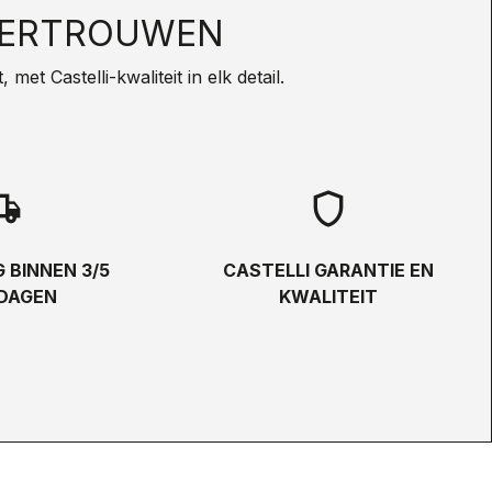
VERTROUWEN
met Castelli-kwaliteit in elk detail.
hipping
shield
 BINNEN 3/5
CASTELLI GARANTIE EN
DAGEN
KWALITEIT