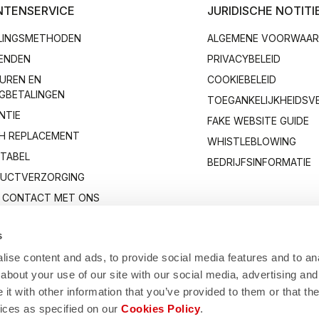
NTENSERVICE
JURIDISCHE NOTITI
LINGSMETHODEN
ALGEMENE VOORWAA
ENDEN
PRIVACYBELEID
UREN EN
COOKIEBELEID
GBETALINGEN
TOEGANKELIJKHEIDSV
NTIE
FAKE WEBSITE GUIDE
H REPLACEMENT
WHISTLEBLOWING
TABEL
BEDRIJFSINFORMATIE
UCTVERZORGING
 CONTACT MET ONS
s
ise content and ads, to provide social media features and to anal
about your use of our site with our social media, advertising and
t with other information that you’ve provided to them or that the
vices as specified on our
Cookies Policy
.