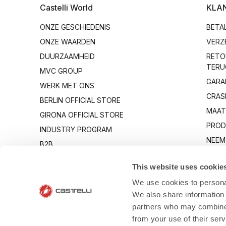
Castelli World
KLA
ONZE GESCHIEDENIS
BETA
ONZE WAARDEN
VERZ
DUURZAAMHEID
RETO
TERU
MVC GROUP
GARA
WERK MET ONS
CRAS
BERLIN OFFICIAL STORE
MAAT
GIRONA OFFICIAL STORE
PROD
INDUSTRY PROGRAM
NEEM
B2B
OP
CANTO
This website uses cookie
We use cookies to personal
We also share information 
partners who may combine i
from your use of their ser