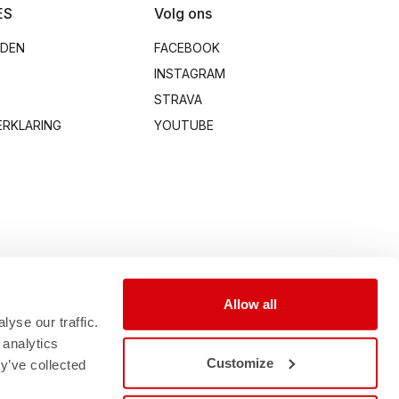
ES
Volg ons
RDEN
FACEBOOK
INSTAGRAM
STRAVA
ERKLARING
YOUTUBE
Allow all
yse our traffic.
 analytics
Customize
y’ve collected