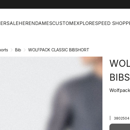
help
ERSALE
HEREN
DAMES
CUSTOM
EXPLORE
SPEED SHOP
P
orts
Bib
WOLFPACK CLASSIC BIBSHORT
WOL
BIB
Wolfpack
|
3802504