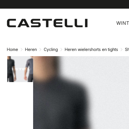
Ga
Ga
naar
naar
WINT
inhoud
navigatie
Home
Heren
Cycling
Heren wielershorts en tights
Sh