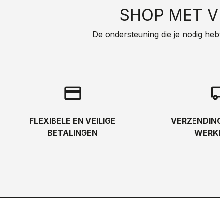
SHOP MET 
De ondersteuning die je nodig hebt, 
credit_card
local_s
FLEXIBELE EN VEILIGE
VERZENDING
BETALINGEN
WERK