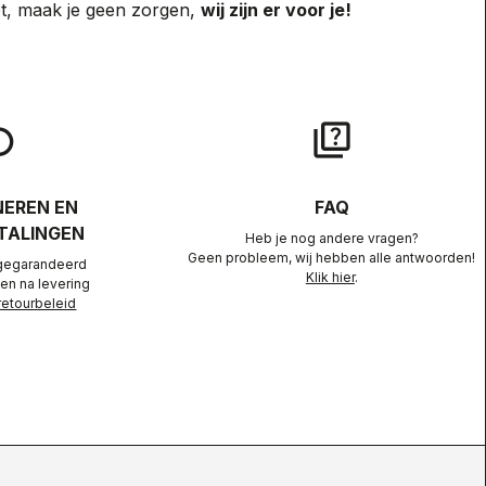
ebt, maak je geen zorgen,
wij zijn er voor je!
lay
quiz
EREN EN
FAQ
TALINGEN
Heb je nog andere vragen?
Geen probleem, wij hebben alle antwoorden!
gegarandeerd
Klik hier
.
en na levering
retourbeleid